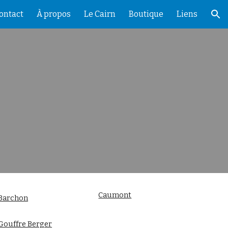
ontact
À propos
Le Cairn
Boutique
Liens
ion
Caumont
Barchon
Gouffre Berger