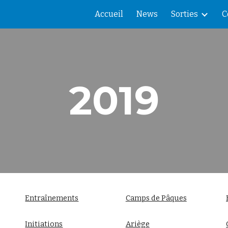
Accueil
News
Sorties
C
ip to main content
Skip to navigat
2019
Entraînements
Camps de Pâques
Initiations
Ariège