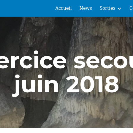
Accueil
News
Sorties
C
ip to main content
Skip to navigat
ercice seco
juin 2018