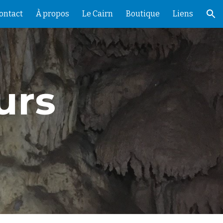
ontact
À propos
Le Cairn
Boutique
Liens
ion
urs