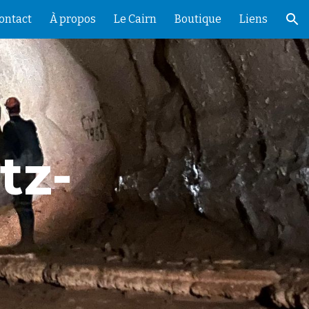
ontact
À propos
Le Cairn
Boutique
Liens
ion
tz-