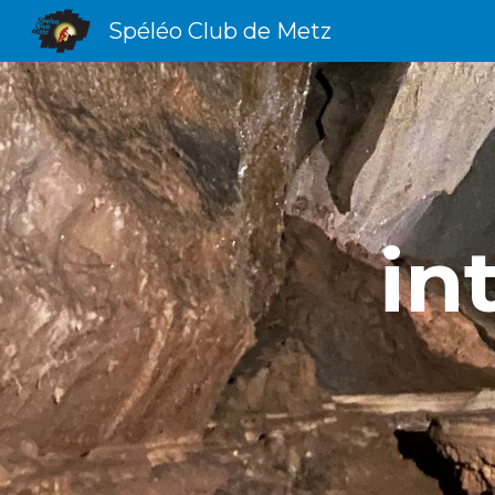
Spéléo Club de Metz
Sk
in