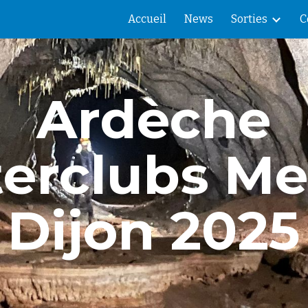
Accueil
News
Sorties
C
ip to main content
Skip to navigat
Ardèche
terclubs Me
Dijon 2025